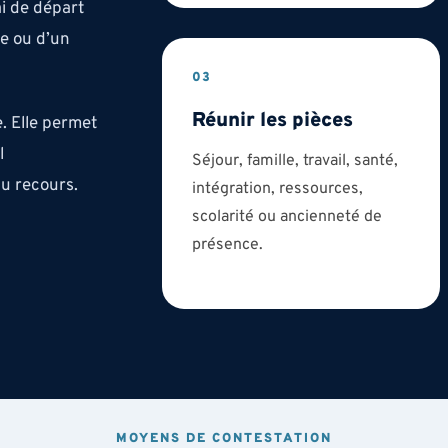
ai de départ
ce ou d’un
03
Réunir les pièces
. Elle permet
l
Séjour, famille, travail, santé,
 du recours.
intégration, ressources,
scolarité ou ancienneté de
présence.
MOYENS DE CONTESTATION