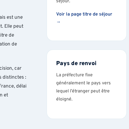
séjour.
Voir la page titre de séjour
çais est une
→
. Elle peut
itre de
uation de
Pays de renvoi
ision, car
La préfecture fixe
distinctes :
généralement le pays vers
France, délai
lequel l’étranger peut être
n et
éloigné.