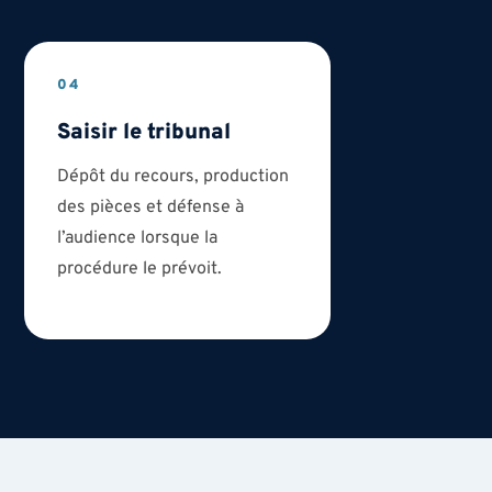
04
Saisir le tribunal
Dépôt du recours, production
des pièces et défense à
l’audience lorsque la
procédure le prévoit.