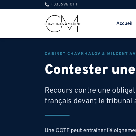
Passer
+33369610111
au
contenu
Accueil
CABINET CHAVKHALOV & MILCENT AV
Contester un
Recours contre une obligatio
français devant le tribunal 
Une OQTF peut entraîner l’éloignement