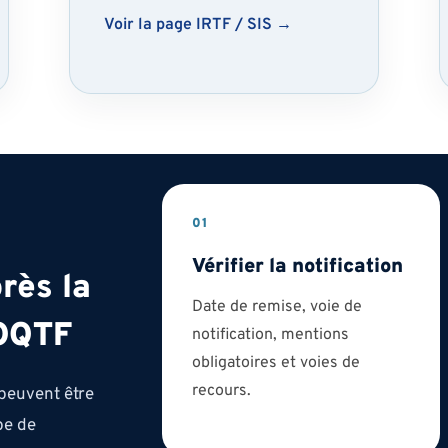
Voir la page IRTF / SIS →
01
Vérifier la notification
rès la
Date de remise, voie de
 OQTF
notification, mentions
obligatoires et voies de
recours.
peuvent être
pe de