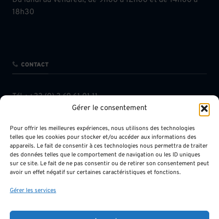
18h30
CONTACT
Tél. :
+33 (0) 3 69 61 01 11
Gérer le consentement
Fax : +33 (0) 3 68 38 10 06
contact@chavkhalov-milcent.com
Pour offrir les meilleures expériences, nous utilisons des technologies
telles que les cookies pour stocker et/ou accéder aux informations des
appareils. Le fait de consentir à ces technologies nous permettra de traiter
des données telles que le comportement de navigation ou les ID uniques
sur ce site. Le fait de ne pas consentir ou de retirer son consentement peut
avoir un effet négatif sur certaines caractéristiques et fonctions.
INFOS LÉGALES
Gérer les services
Mentions légales