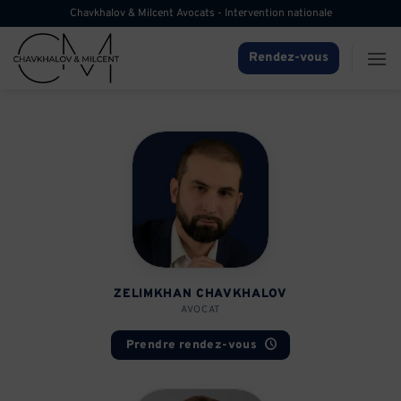
Passer
Chavkhalov & Milcent Avocats - Intervention nationale
au
contenu
Rendez-vous
ZELIMKHAN CHAVKHALOV
AVOCAT
Prendre rendez-vous