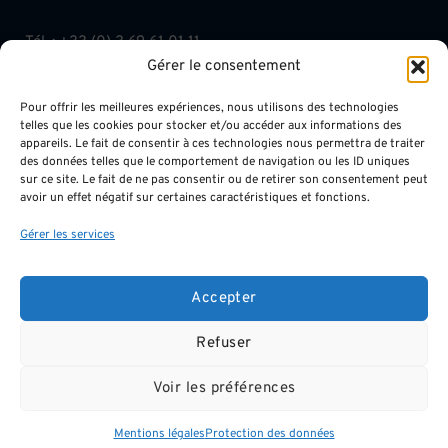
Tél. :
+33 (0) 3 69 61 01 11
Gérer le consentement
Fax : +33 (0) 3 68 38 10 06
contact@chavkhalov-milcent.com
Pour offrir les meilleures expériences, nous utilisons des technologies
telles que les cookies pour stocker et/ou accéder aux informations des
appareils. Le fait de consentir à ces technologies nous permettra de traiter
des données telles que le comportement de navigation ou les ID uniques
sur ce site. Le fait de ne pas consentir ou de retirer son consentement peut
avoir un effet négatif sur certaines caractéristiques et fonctions.
INFOS LÉGALES
Gérer les services
Mentions légales
Accepter
Protection des données
Refuser
Voir les préférences
Mentions légales
Protection des données
© 2026 SELARL CHAVKHALOV & MILCENT