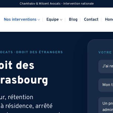
Chavkhalov & Milcent Avocats - Intervention nationale
Nos interventions
Equipe
Blog
Contact
Hon
OCATS · DROIT DES ÉTRANGERS
VOTRE 
oit des
J’ai 
trasbourg
Mon t
ur, rétention
Un pr
 à résidence, arrêté
admin