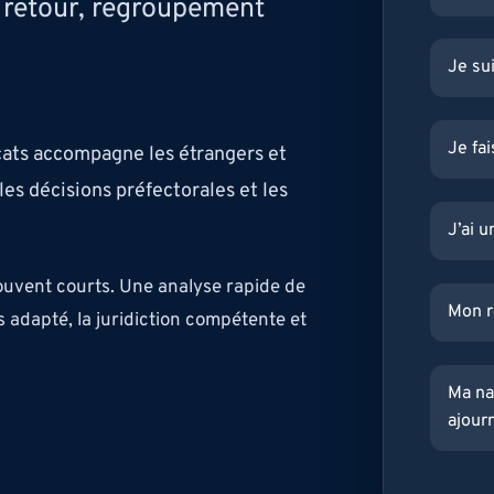
e retour, regroupement
Je su
Je fai
cats accompagne les étrangers et
les décisions préfectorales et les
J’ai u
souvent courts. Une analyse rapide de
Mon r
s adapté, la juridiction compétente et
Ma na
ajour