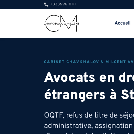
Passer
+33369610111
au
contenu
Accueil
CABINET CHAVKHALOV & MILCENT AV
Avocats en dr
étrangers à S
OQTF, refus de titre de séjo
administrative, assignation