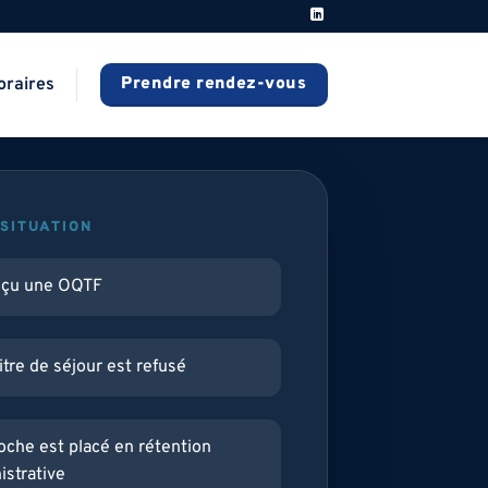
Prendre rendez-vous
oraires
SITUATION
reçu une OQTF
itre de séjour est refusé
oche est placé en rétention
istrative