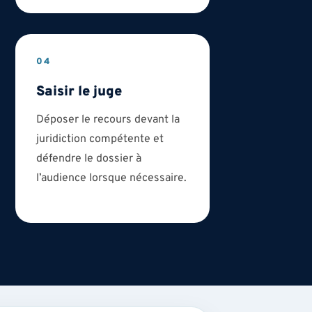
04
Saisir le juge
Déposer le recours devant la
juridiction compétente et
défendre le dossier à
l’audience lorsque nécessaire.