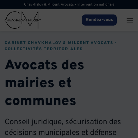
Passer
Chavkhalov & Milcent Avocats - Intervention nationale
au
contenu
Rendez-vous
CABINET CHAVKHALOV & MILCENT AVOCATS ·
COLLECTIVITÉS TERRITORIALES
Avocats des
mairies et
communes
Conseil juridique, sécurisation des
décisions municipales et défense