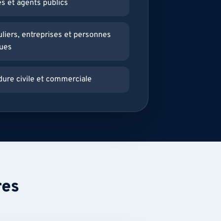
és et agents publics
uliers, entreprises et personnes
ques
ure civile et commerciale
res