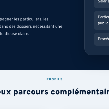
Salari
Partic
gner les particuliers, les
publi
 dans des dossiers nécessitant une
entieuse claire.
Procéd
PROFILS
ux parcours complémentai