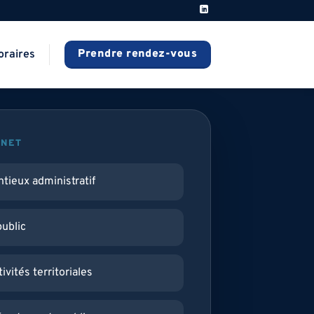
Prendre rendez-vous
oraires
INET
tieux administratif
public
ivités territoriales