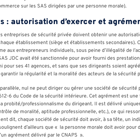
 commerce sur les SAS dirigées par une personne morale).
s : autorisation d’exercer et agréme
s entreprises de sécurité privée doivent obtenir une autorisat
chaque établissement (siège et établissements secondaires). Ce
aux entrepreneurs individuels, sous peine d’illégalité de l’ac
SAS JDC avait été sanctionnée pour avoir fourni des prestation
 ni pour ses 41 agences, et sans que ses dirigeants soient agré
 garantir la régularité et la moralité des acteurs de la sécurité 
parallèle, nul ne peut diriger ou gérer une société de sécurité pr
.612-6 du Code de la sécurité intérieure. Cet agrément est une 
e la probité/professionnalisme du dirigeant. Il est délivré uni
rôle de moralité, aptitude professionnelle, etc.), ce qui resso
t dit, chaque société de sécurité doit avoir, à sa tête, un in
oulignent d’ailleurs que « la personne morale doit avoir pour 
d’un agrément délivré par le CNAPS ».