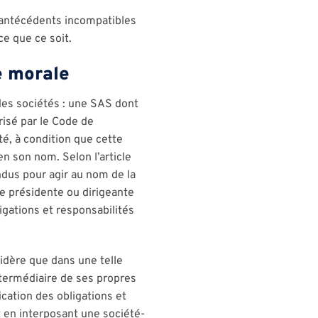
s antécédents incompatibles
ce que ce soit.
e morale
des sociétés : une SAS dont
isé par le Code de
té, à condition que cette
n son nom. Selon l’article
ndus pour agir au nom de la
e présidente ou dirigeante
gations et responsabilités
idère que dans une telle
intermédiaire de ses propres
ication des obligations et
t en interposant une société-