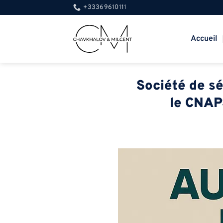
Passer
+33369610111
au
contenu
Accueil
Société de sé
le CNAPS