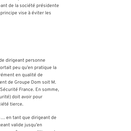
geant de la société présidente
principe vise à éviter les
 de dirigeant personne
ortait peu qu’en pratique la
rément en qualité de
dent de Groupe Dom soit M.
m Sécurité France. En somme,
rité) doit avoir pour
été tierce.
B… en tant que dirigeant de
geant valide jusqu’en