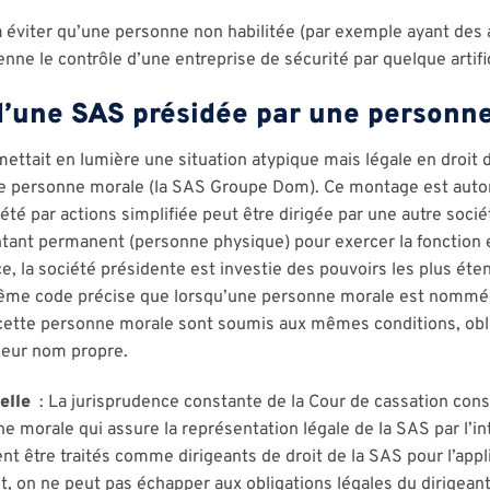
 à éviter qu’une personne non habilitée (par exemple ayant de
enne le contrôle d’une entreprise de sécurité par quelque artifi
 d’une SAS présidée par une personn
ettait en lumière une situation atypique mais légale en droit 
e personne morale (la SAS Groupe Dom). Ce montage est autor
té par actions simplifiée peut être dirigée par une autre socié
tant permanent (personne physique) pour exercer la fonction e
 la société présidente est investie des pouvoirs les plus éte
 même code précise que lorsqu’une personne morale est nommé
 cette personne morale sont soumis aux mêmes conditions, obli
 leur nom propre.
elle
: La jurisprudence constante de la Cour de cassation cons
nne morale qui assure la représentation légale de la SAS par l’
ent être traités comme dirigeants de droit de la SAS pour l’appl
t, on ne peut pas échapper aux obligations légales du dirigean