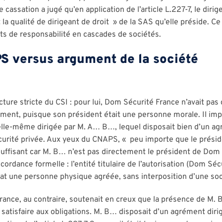
 cassation a jugé qu’en application de l’article L.227-7, le diri
a qualité de dirigeant de droit » de la SAS qu’elle préside. Ce 
s de responsabilité en cascades de sociétés.
S versus argument de la société
ure stricte du CSI : pour lui, Dom Sécurité France n’avait pas
rément, puisque son président était une personne morale. Il imp
lle-même dirigée par M. A… B…, lequel disposait bien d’un ag
écurité privée. Aux yeux du CNAPS, « peu importe que le prési
suffisant car M. B… n’est pas directement le président de Do
rdance formelle : l’entité titulaire de l’autorisation (Dom Sécu
at une personne physique agréée, sans interposition d’une soci
ance, au contraire, soutenait en creux que la présence de M. 
à satisfaire aux obligations. M. B… disposait d’un agrément diri