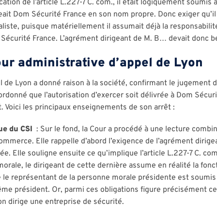
tion de l’article L.227-7 C. com., il était logiquement soumi
igeait Dom Sécurité France en son nom propre. Donc exiger qu’i
rmaliste, puisque matériellement il assumait déjà la responsabilit
Sécurité France. L’agrément dirigeant de M. B… devait donc bénéf
our administrative d’appel de Lyon
l de Lyon a donné raison à la société, confirmant le jugement d
rdonné que l’autorisation d’exercer soit délivrée à Dom Sécur
. Voici les principaux enseignements de son arrêt :
ue du CSI
: Sur le fond, la Cour a procédé à une lecture combi
ommerce. Elle rappelle d’abord l’exigence de l’agrément dirig
ée. Elle souligne ensuite ce qu’implique l’article L.227-7 C. co
orale, le dirigeant de cette dernière assume en réalité la fonct
ue le représentant de la personne morale présidente est soumi
même président. Or, parmi ces obligations figure précisément cell
 dirige une entreprise de sécurité.