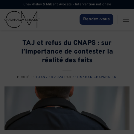
Passer
Chavkhalov & Milcent Avocats - Intervention nationale
au
contenu
Rendez-vous
TAJ et refus du CNAPS : sur
l’importance de contester la
réalité des faits
PUBLIÉ LE
1 JANVIER 2024
PAR
ZELIMKHAN CHAVKHALOV