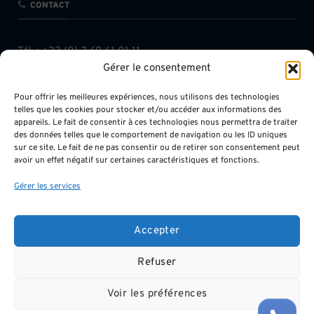
CONTACT
Tél. :
+33 (0) 3 69 61 01 11
Gérer le consentement
Fax : +33 (0) 3 68 38 10 06
contact@chavkhalov-milcent.com
Pour offrir les meilleures expériences, nous utilisons des technologies
telles que les cookies pour stocker et/ou accéder aux informations des
appareils. Le fait de consentir à ces technologies nous permettra de traiter
des données telles que le comportement de navigation ou les ID uniques
sur ce site. Le fait de ne pas consentir ou de retirer son consentement peut
avoir un effet négatif sur certaines caractéristiques et fonctions.
INFOS LÉGALES
Gérer les services
Mentions légales
Accepter
Protection des données
Refuser
Voir les préférences