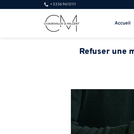
Passer
+33369610111
au
contenu
Accueil
Refuser une mo