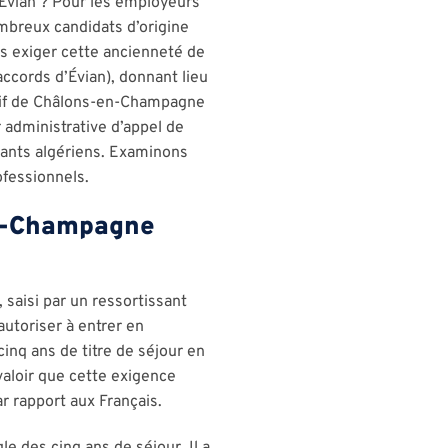
d’Évian ? Pour les employeurs
ombreux candidats d’origine
ans exiger cette ancienneté de
(accords d’Évian), donnant lieu
atif de Châlons-en-Champagne
r administrative d’appel de
sants algériens. Examinons
ofessionnels.
en-Champagne
saisi par un ressortissant
autoriser à entrer en
cinq ans de titre de séjour en
 valoir que cette exigence
ar rapport aux Français.
le des cinq ans de séjour. Il a