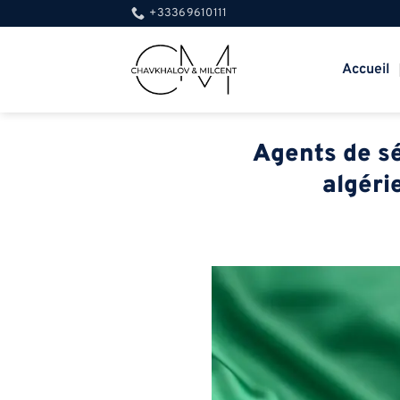
Passer
+33369610111
au
contenu
Accueil
Agents de sé
algéri