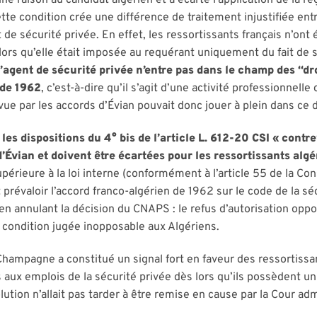
te condition crée une différence de traitement injustifiée ent
t de sécurité privée. En effet, les ressortissants français n’ont
alors qu’elle était imposée au requérant uniquement du fait de s
d’agent de sécurité privée n’entre pas dans le champ des “dr
 de 1962
, c’est-à-dire qu’il s’agit d’une activité professionnelle
évue par les accords d’Évian pouvait donc jouer à plein dans ce
e
les dispositions du 4° bis de l’article L. 612-20 CSI « cont
 d’Évian et doivent être écartées pour les ressortissants alg
érieure à la loi interne (conformément à l’article 55 de la Cons
 prévaloir l’accord franco-algérien de 1962 sur le code de la sécu
 annulant la décision du CNAPS : le refus d’autorisation oppo
ne condition jugée inopposable aux Algériens.
ampagne a constitué un signal fort en faveur des ressortissan
aux emplois de la sécurité privée dès lors qu’ils possèdent un 
ution n’allait pas tarder à être remise en cause par la Cour ad