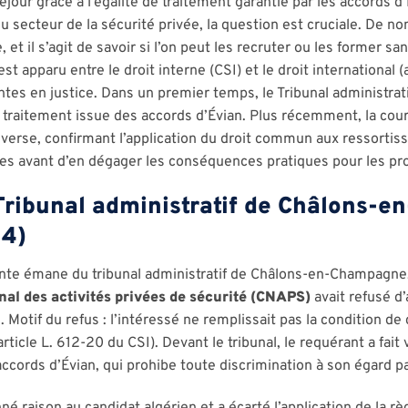
séjour grâce à l’égalité de traitement garantie par les accords 
 secteur de la sécurité privée, la question est cruciale. De n
 et il s’agit de savoir si l’on peut les recruter ou les former s
st apparu entre le droit interne (CSI) et le droit international 
entes en justice. Dans un premier temps, le Tribunal administr
 de traitement issue des accords d’Évian. Plus récemment, la cou
nverse, confirmant l’application du droit commun aux ressortis
es avant d’en dégager les conséquences pratiques pour les pr
Tribunal administratif de Châlons-
24)
te émane du tribunal administratif de Châlons-en-Champagne, 
nal des activités privées de sécurité (CNAPS)
avait refusé d’
 Motif du refus : l’intéressé ne remplissait pas la condition de 
article L. 612-20 du CSI). Devant le tribunal, le requérant a fait
accords d’Évian, qui prohibe toute discrimination à son égard p
né raison au candidat algérien et a écarté l’application de la règ