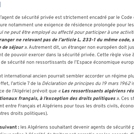
l
d’agent de sécurité privée est strictement encadré par le Code d
figure notamment une exigence de résidence prolongée pour les
ul ne peut être employé ou affecté pour participer à une activit
ranger ne relevant pas de l’article L. 233-1 du même code, s’i
e de séjour
»
. Autrement dit, un étranger non européen doit jus
nt de pouvoir exercer dans la sécurité privée. Cette règle vise 
ts de sécurité non ressortissants de l’Espace économique euro
 international ancien pourrait sembler accorder un régime plu
fet, l’article 7 de la
Déclaration de principes du 19 mars 1962
i
ce de l’Algérie) prévoit que
«
Les ressortissants algériens ré
ionaux français, à l’exception des droits politiques
»
. Ces s
nt entre Français et Algériens pour tous les droits civils, éco
utres droits politiques).
suivant :
les Algériens souhaitant devenir agents de sécurité 