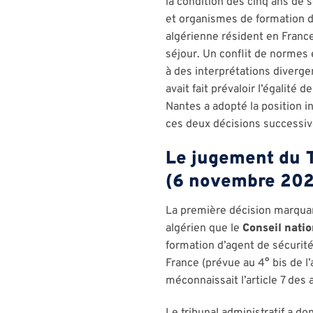
la condition des cinq ans de 
et organismes de formation du
algérienne résident en France,
séjour. Un conflit de normes e
à des interprétations diverg
avait fait prévaloir l’égalité
Nantes a adopté la position i
ces deux décisions successiv
Le jugement du 
(6 novembre 20
La première décision marquan
algérien que le
Conseil natio
formation d’agent de sécurité.
France (prévue au 4° bis de l’
méconnaissait l’article 7 des 
Le tribunal administratif a don