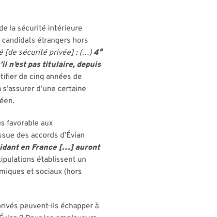
e la sécurité intérieure
 candidats étrangers hors
é [de sécurité privée] : (…)
4°
l n’est pas titulaire, depuis
tifier de cinq années de
à s’assurer d’une certaine
péen.
s favorable aux
ssue des accords d’Évian
sidant en France […] auront
tipulations établissent un
nomiques et sociaux (hors
privés peuvent-ils échapper à