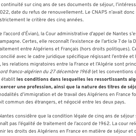
 continuité sur cinq ans de ses documents de séjour, l’intéress
2022, date du refus de renouvellement. Le CNAPS n’avait donc c
 strictement le critère des cinq années.
 l’accord d’Évian), la Cour administrative d’appel de Nantes s’e
mpagne. Certes, elle reconnaît l’existence de l’article 7 de la
raitement entre Algériens et Français (hors droits politiques).
concilié avec le cadre juridique spécifique régissant l’entrée et
, les relations migratoires entre la France et l’Algérie sont pr
cord franco-algérien du 27 décembre 1968
(et les conventions q
 établit
les conditions dans lesquelles les ressortissants al
xercer une profession, ainsi que la nature des titres de séj
modalités d’immigration et de travail des Algériens en France fo
roit commun des étrangers, et négocié entre les deux pays.
antes considère que la condition légale de cinq ans de séjour 
aît pas l’égalité de traitement de l’accord de 1962. La cour re
nir les droits des Algériens en France en matière de séjour et d’