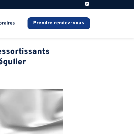
Prendre rendez-vous
oraires
essortissants
égulier