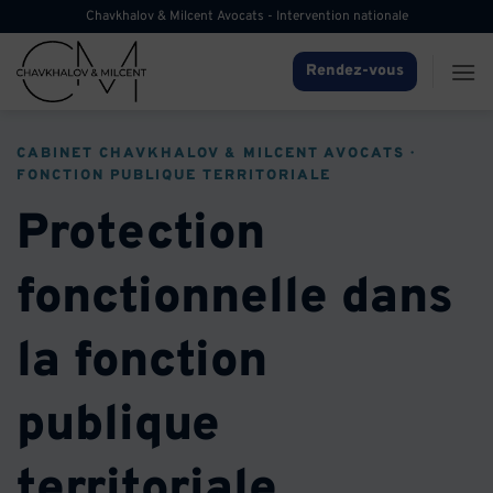
Passer
Chavkhalov & Milcent Avocats - Intervention nationale
au
contenu
Rendez-vous
CABINET CHAVKHALOV & MILCENT AVOCATS ·
FONCTION PUBLIQUE TERRITORIALE
Protection
fonctionnelle dans
la fonction
publique
territoriale