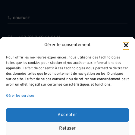
CONTACT
Tél. :
+33 (0) 3 69 61 01 11
Gérer le consentement
Fax : +33 (0) 3 68 38 10 06
contact@chavkhalov-milcent.com
Pour offrir les meilleures expériences, nous utilisons des technologies
telles que les cookies pour stocker et/ou accéder aux informations des
appareils. Le fait de consentir à ces technologies nous permettra de traiter
des données telles que le comportement de navigation ou les ID uniques
sur ce site. Le fait de ne pas consentir ou de retirer son consentement peut
avoir un effet négatif sur certaines caractéristiques et fonctions.
INFOS LÉGALES
Gérer les services
Mentions légales
Accepter
Protection des données
Refuser