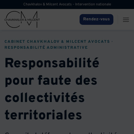
Passer
Chavkhalov & Milcent Avocats - Intervention nationale
au
contenu
Rendez-vous
CABINET CHAVKHALOV & MILCENT AVOCATS ·
RESPONSABILITÉ ADMINISTRATIVE
Responsabilité
pour faute des
collectivités
territoriales