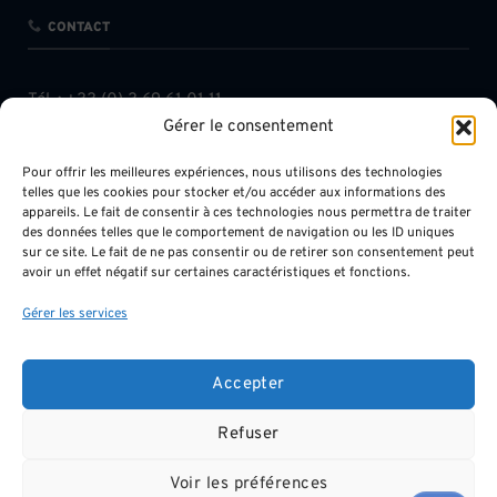
CONTACT
Tél. :
+33 (0) 3 69 61 01 11
Gérer le consentement
Fax : +33 (0) 3 68 38 10 06
contact@chavkhalov-milcent.com
Pour offrir les meilleures expériences, nous utilisons des technologies
telles que les cookies pour stocker et/ou accéder aux informations des
appareils. Le fait de consentir à ces technologies nous permettra de traiter
des données telles que le comportement de navigation ou les ID uniques
sur ce site. Le fait de ne pas consentir ou de retirer son consentement peut
avoir un effet négatif sur certaines caractéristiques et fonctions.
INFOS LÉGALES
Gérer les services
Mentions légales
Accepter
Protection des données
Refuser
Voir les préférences