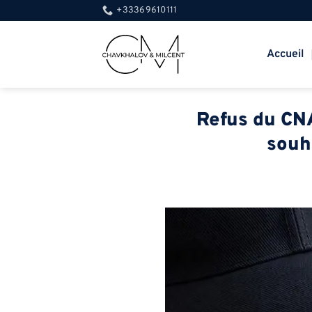
Passer
+33369610111
au
contenu
Accueil
Refus du CNA
souha