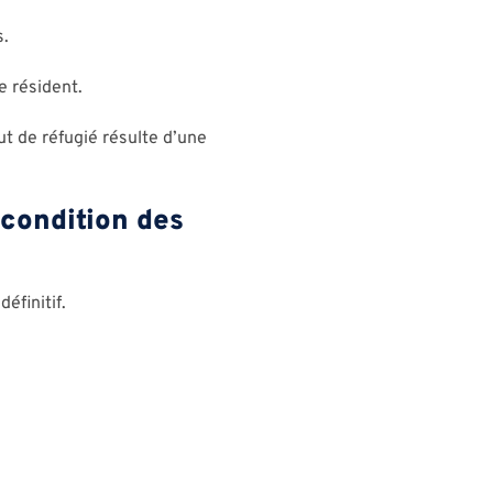
s.
e résident.
t de réfugié résulte d’une
 condition des
éfinitif.