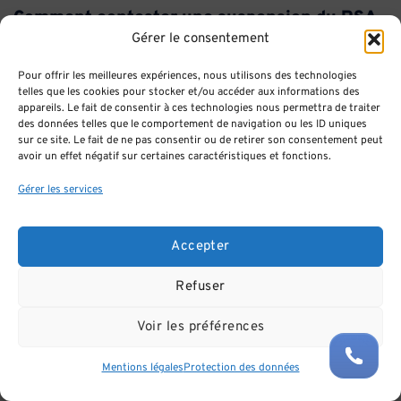
Comment contester une suspension du RSA
?
Gérer le consentement
La première étape consiste à identifier avec précision la
Pour offrir les meilleures expériences, nous utilisons des technologies
décision contestée. En effet, plusieurs mesures peuvent
telles que les cookies pour stocker et/ou accéder aux informations des
appareils. Le fait de consentir à ces technologies nous permettra de traiter
affecter les droits d’un bénéficiaire du RSA sans qu’elles
des données telles que le comportement de navigation ou les ID uniques
obéissent aux mêmes règles ni aux mêmes voies de
sur ce site. Le fait de ne pas consentir ou de retirer son consentement peut
avoir un effet négatif sur certaines caractéristiques et fonctions.
recours. Il convient donc d’examiner attentivement les
notifications reçues, les courriers de la CAF, les échanges
Gérer les services
avec le département ainsi que les informations figurant
dans l’espace personnel de l’allocataire afin de déterminer
Accepter
s’il s’agit d’une simple demande de justificatifs, d’une
interruption provisoire du versement de l’allocation, d’une
Refuser
sanction liée au non-respect des obligations d’insertion,
d’une décision mettant fin aux droits, d’une radiation,
Voir les préférences
d’une décision de récupération d’un indu ou encore d’un
rejet d’une déclaration trimestrielle de ressources.
Mentions légales
Protection des données